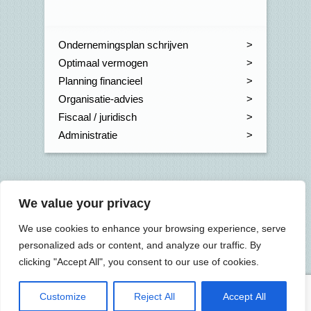
Ondernemingsplan schrijven
Optimaal vermogen
Planning financieel
Organisatie-advies
Fiscaal / juridisch
Administratie
Onze kantoren
We value your privacy
Joure
0513 41 77 66
>
We use cookies to enhance your browsing experience, serve
Wommels
0515 43 00 96
>
personalized ads or content, and analyze our traffic. By
Grou
0566 62 13 37
>
clicking "Accept All", you consent to our use of cookies.
Customize
Reject All
Accept All
Accelent BV
KvK 01115257
info@accelent.nl
algemene voorwaarden