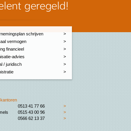
nemingsplan schrijven
aal vermogen
ng financieel
isatie-advies
l / juridisch
istratie
kantoren
0513 41 77 66
>
els
0515 43 00 96
>
0566 62 13 37
>