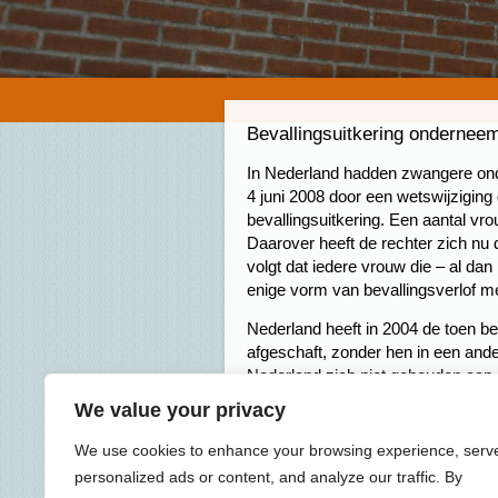
Bevallingsuitkering ondernee
In Nederland hadden zwangere ond
4 juni 2008 door een wetswijzigin
bevallingsuitkering. Een aantal v
Daarover heeft de rechter zich nu 
volgt dat iedere vrouw die – al dan 
enige vorm van bevallingsverlof m
Nederland heeft in 2004 de toen b
afgeschaft, zonder hen in een and
Nederland zich niet gehouden aa
zorgen dat de vrouwen alsnog een 
We value your privacy
vorm van een uitkering op grond v
2004 of vanaf 4 juni 2008. Van bel
We use cookies to enhance your browsing experience, serv
Vrouwenverdrag.
personalized ads or content, and analyze our traffic. By