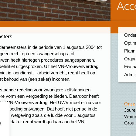
Onder
msters
Optim
erneemsters in de periode van 1 augustus 2004 tot
Planni
g geen recht op een zwangerschaps- of
Organ
rouwen heeft hiertegen procedures aangespannen.
definitief uitgesproken. Uit het VN-Vrouwenverdrag
Fiscaa
niet in loondienst – arbeid verricht, recht heeft op
Admin
et behoud van (een zeker) inkomen.
estaande regeling voor zwangere zelfstandigen
ere vorm een vergoeding te bieden. Daardoor heeft
n het VN-Vrouwenverdrag. Het UWV moet er nu voor
Onze 
vergoeding ontvangen. Dat hoeft niet per se in de
Joure
an de wetgeving zoals die luidde voor 1 augustus
Womm
ang is dat er recht wordt gedaan aan het VN-
Grou
e