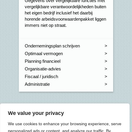
Gegevens over vergelijkbare functies met
vergelijkbare verantwoordelijkheden buiten
het eigen bedrijf inclusief het daarbij
horende arbeidsvoorwaardenpakket liggen
immers niet op straat.
Ondernemingsplan schrijven
Optimaal vermogen
Planning financieel
Organisatie-advies
Fiscaal / juridisch
Administratie
Onze kantoren
We value your privacy
Joure
0513 41 77 66
>
We use cookies to enhance your browsing experience, serve
Wommels
0515 43 00 96
>
personalized ads or content, and analyze our traffic. By