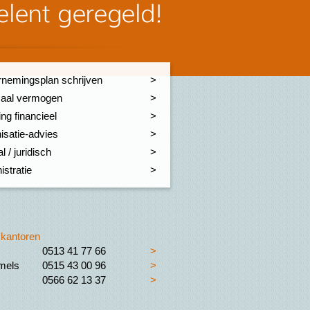
nemingsplan schrijven
aal vermogen
ng financieel
isatie-advies
l / juridisch
istratie
kantoren
0513 41 77 66
>
els
0515 43 00 96
>
0566 62 13 37
>