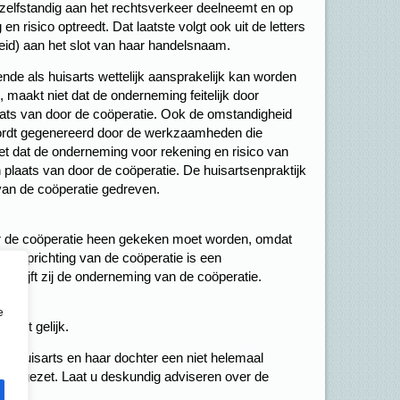
 zelfstandig aan het rechtsverkeer deelneemt en op
n risico optreedt. Dat laatste volgt ook uit de letters
heid) aan het slot van haar handelsnaam.
de als huisarts wettelijk aansprakelijk kan worden
maakt niet dat de onderneming feitelijk door
ats van door de coöperatie. Ook de omstandigheid
ordt gegenereerd door de werkzaamheden die
et dat de onderneming voor rekening en risico van
plaats van door de coöperatie. De huisartsenpraktijk
van de coöperatie gedreven.
or de coöperatie heen gekeken moet worden, omdat
. De oprichting van de coöperatie is een
jk drijft zij de onderneming van de coöperatie.
e
n het gelijk.
 de huisarts en haar dochter een niet helemaal
ft opgezet. Laat u deskundig adviseren over de