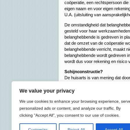
coöperatie, een rechtspersoon die
eigen naam en voor eigen rekening e
U.A. (uitsluiting van aansprakelijk
De omstandigheid dat belanghebben
gesteld voor haar werkzaamheden, 
belanghebbende is gedreven in pla
dat de omzet van de coöperatie w
belanghebbende verricht, maakt ni
belanghebbende wordt gedreven in 
wordt dus voor rekening en risico 
Schijnconstructie?
De huisarts is van mening dat do
zij alle economische risico’s loopt
schijnconstructie geweest en feiteli
We value your privacy
Oordeel rechter
We use cookies to enhance your browsing experience, serv
De rechter stelt de Belastingdienst i
personalized ads or content, and analyze our traffic. By
clicking "Accept All", you consent to our use of cookies.
Tip:
Het lijkt erop dat iemand voor
doordachte fiscale constructie hee
rechtsvorm van uw onderneming.
Customize
Reject All
Accept All