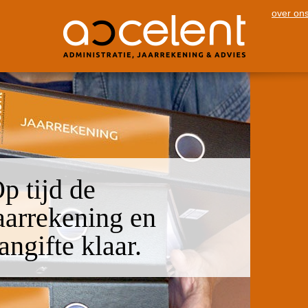
over on
p tijd de
aarrekening en
angifte klaar.