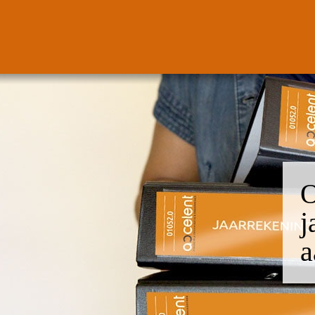
O
j
a