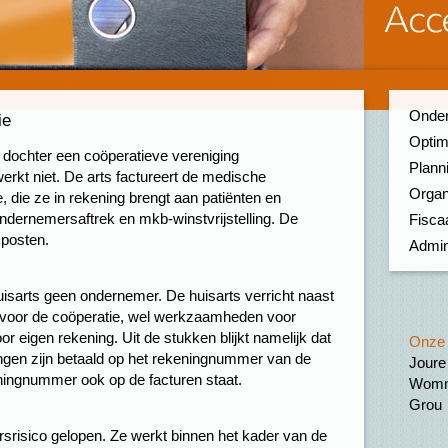
Onder
ie
Optim
 dochter een coöperatieve vereniging
Planni
werkt niet. De arts factureert de medische
Organ
die ze in rekening brengt aan patiënten en
ndernemersaftrek en mkb-winstvrijstelling. De
Fiscaa
kposten.
Admin
uisarts geen ondernemer. De huisarts verricht naast
voor de coöperatie, wel werkzaamheden voor
or eigen rekening. Uit de stukken blijkt namelijk dat
Onze 
lingen zijn betaald op het rekeningnummer van de
Joure
ningnummer ook op de facturen staat.
Womm
Grou
srisico gelopen. Ze werkt binnen het kader van de