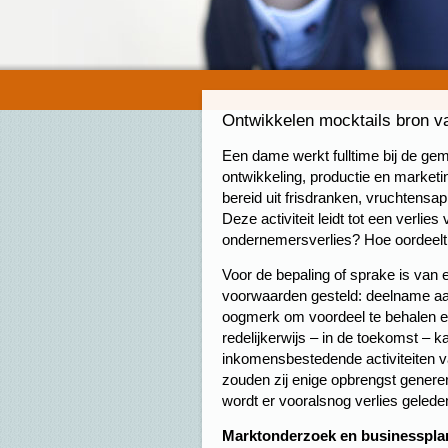
Ontwikkelen mocktails bron 
Een dame werkt fulltime bij de ge
ontwikkeling, productie en marketin
bereid uit frisdranken, vruchtensapp
Deze activiteit leidt tot een verlies
ondernemersverlies? Hoe oordeelt 
Voor de bepaling of sprake is van
voorwaarden gesteld: deelname aa
oogmerk om voordeel te behalen en
redelijkerwijs – in de toekomst –
inkomensbestedende activiteiten va
zouden zij enige opbrengst generere
wordt er vooralsnog verlies gelede
Marktonderzoek en businesspla