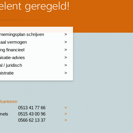
nemingsplan schrijven
aal vermogen
ng financieel
isatie-advies
l / juridisch
istratie
kantoren
0513 41 77 66
>
els
0515 43 00 96
>
0566 62 13 37
>