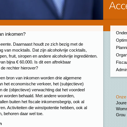
Onder
van inkomen?
Optim
meente. Daarnaast houdt ze zich bezig met de
Planni
g van mocktails. Dat zijn alcoholvrije cocktails,
Organ
en, fruit, siropen en andere alcoholvrije ingrediënten.
 van bijna € 60.000. Is dit een aftrekbaar
Fiscaa
de rechter hierover?
Admin
 een bron van inkomen worden drie algemene
n het economische verkeer, het (subjectieve)
 de (objectieve) verwachting dat het voordeel
 kan worden behaald. Met andere woorden,
Onze 
llen buiten het fiscale inkomensbegrip, ook al
Joure
n. Activiteiten die winstpotentie hebben, ook al
Womm
n, behoren daar wel toe.
Grou
n