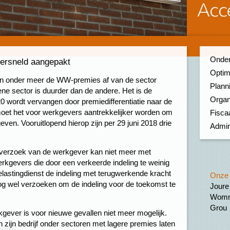
Onder
versneld aangepakt
Optim
an onder meer de WW-premies af van de sector
Planni
ene sector is duurder dan de andere. Het is de
Organ
0 wordt vervangen door premiedifferentiatie naar de
moet het voor werkgevers aantrekkelijker worden om
Fiscaa
ven. Vooruitlopend hierop zijn per 29 juni 2018 drie
Admin
p verzoek van de werkgever kan niet meer met
erkgevers die door een verkeerde indeling te weinig
lastingdienst de indeling met terugwerkende kracht
Onze 
g wel verzoeken om de indeling voor de toekomst te
Joure
Womm
Grou
kgever is voor nieuwe gevallen niet meer mogelijk.
zijn bedrijf onder sectoren met lagere premies laten