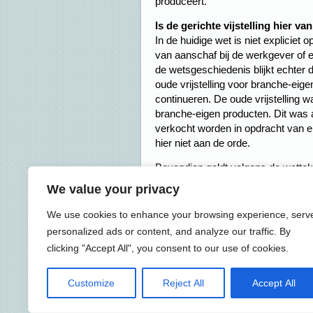
produceert.
Is de gerichte vijstelling hier v
In de huidige wet is niet expliciet
van aanschaf bij de werkgever of
de wetsgeschiedenis blijkt echter 
oude vrijstelling voor branche-eig
continueren. De oude vrijstelling 
branche-eigen producten. Dit was 
verkocht worden in opdracht van en
hier niet aan de orde.
Bovendien geldt volgens de wettek
van de werkgever. De (online) win
We value your privacy
van de werkgever, aangezien de we
(online) winkels heeft.
We use cookies to enhance your browsing experience, serv
personalized ads or content, and analyze our traffic. By
Let op:
Het standpunt van de kenni
clicking "Accept All", you consent to our use of cookies.
wetstekst. Daar kan elke belastin
Duidelijk is in ieder geval wat de B
het laatste woord aan de (hoogste)
Customize
Reject All
Accept All