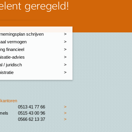
nemingsplan schrijven
aal vermogen
ng financieel
isatie-advies
l / juridisch
istratie
kantoren
0513 41 77 66
>
els
0515 43 00 96
>
0566 62 13 37
>