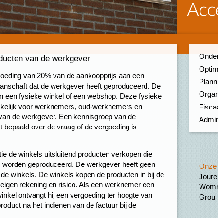
Onder
ducten van de werkgever
Optim
rgoeding van 20% van de aankoopprijs aan een
Planni
anschaft dat de werkgever heeft geproduceerd. De
Organ
n een fysieke winkel of een webshop. Deze fysieke
gankelijk voor werknemers, oud-werknemers en
Fiscaa
van de werkgever. Een kennisgroep van de
Admin
t bepaald over de vraag of de vergoeding is
tie de winkels uitsluitend producten verkopen die
er worden geproduceerd. De werkgever heeft geen
Onze 
n de winkels. De winkels kopen de producten in bij de
Joure
eigen rekening en risico. Als een werknemer een
Womm
winkel ontvangt hij een vergoeding ter hoogte van
Grou
oduct na het indienen van de factuur bij de