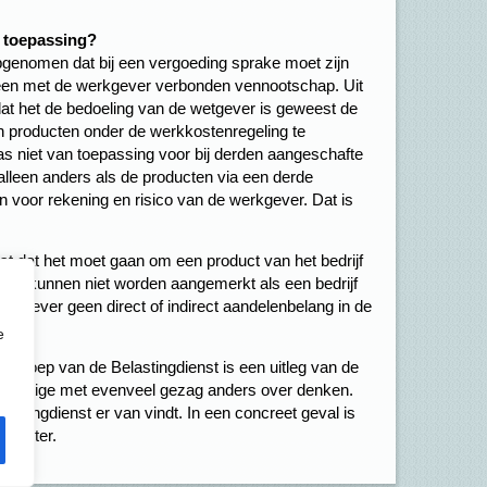
an toepassing?
 opgenomen dat bij een vergoeding sprake moet zijn
 een met de werkgever verbonden vennootschap. Uit
dat het de bedoeling van de wetgever is geweest de
en producten onder de werkkostenregeling te
was niet van toepassing voor bij derden aangeschafte
alleen anders als de producten via een derde
 voor rekening en risico van de werkgever. Dat is
st dat het moet gaan om een product van het bedrijf
kels kunnen niet worden aangemerkt als een bedrijf
rkgever geen direct of indirect aandelenbelang in de
e
sgroep van de Belastingdienst is een uitleg van de
gplichtige met evenveel gezag anders over denken.
elastingdienst er van vindt. In een concreet geval is
 rechter.