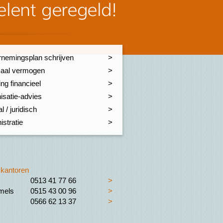
nemingsplan schrijven
aal vermogen
ng financieel
isatie-advies
l / juridisch
istratie
kantoren
0513 41 77 66
>
els
0515 43 00 96
>
0566 62 13 37
>