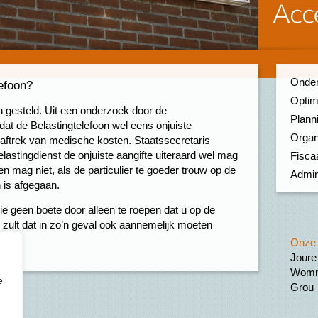
Onder
efoon?
Optim
 gesteld. Uit een onderzoek door de
Planni
t de Belastingtelefoon wel eens onjuiste
Organ
aftrek van medische kosten. Staatssecretaris
astingdienst de onjuiste aangifte uiteraard wel mag
Fiscaa
n mag niet, als de particulier te goeder trouw op de
Admin
n is afgegaan.
ie geen boete door alleen te roepen dat u op de
 zult dat in zo’n geval ook aannemelijk moeten
Onze 
Joure
Womm
e
Grou