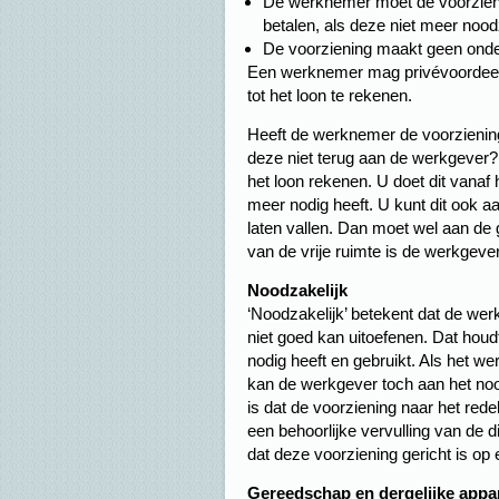
De werknemer moet de voorzieni
betalen, als deze niet meer noodz
De voorziening maakt geen onderd
Een werknemer mag privévoordeel h
tot het loon te rekenen.
Heeft de werknemer de voorziening
deze niet terug aan de werkgever?
het loon rekenen. U doet dit vana
meer nodig heeft. U kunt dit ook aa
laten vallen. Dan moet wel aan de g
van de vrije ruimte is de werkgeve
Noodzakelijk
‘Noodzakelijk’ betekent dat de we
niet goed kan uitoefenen. Dat houd
nodig heeft en gebruikt. Als het we
kan de werkgever toch aan het noo
is dat de voorziening naar het rede
een behoorlijke vervulling van de
dat deze voorziening gericht is op 
Gereedschap en dergelijke appa