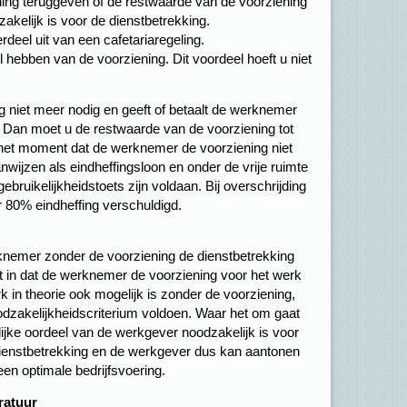
ng teruggeven of de restwaarde van de voorziening
akelijk is voor de dienstbetrekking.
eel uit van een cafetariaregeling.
ebben van de voorziening. Dit voordeel hoeft u niet
 niet meer nodig en geeft of betaalt de werknemer
 Dan moet u de restwaarde van de voorziening tot
f het moment dat de werknemer de voorziening niet
nwijzen als eindheffingsloon en onder de vrije ruimte
ebruikelijkheidstoets zijn voldaan. Bij overschrijding
r 80% eindheffing verschuldigd.
rknemer zonder de voorziening de dienstbetrekking
t in dat de werknemer de voorziening voor het werk
rk in theorie ook mogelijk is zonder de voorziening,
dzakelijkheidscriterium voldoen. Waar het om gaat
lijke oordeel van de werkgever noodzakelijk is voor
 dienstbetrekking en de werkgever dus kan aantonen
een optimale bedrijfsvoering.
ratuur