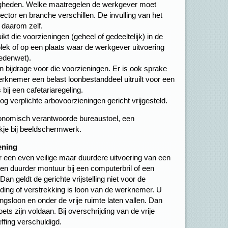
igheden. Welke maatregelen de werkgever moet
sector en branche verschillen. De invulling van het
 daarom zelf.
t die voorzieningen (geheel of gedeeltelijk) in de
lek of op een plaats waar de werkgever uitvoering
edenwet).
 bijdrage voor die voorzieningen. Er is ook sprake
erknemer een belast loonbestanddeel uitruilt voor een
bij een cafetariaregeling.
nog verplichte arbovoorzieningen gericht vrijgesteld.
rgonomisch verantwoorde bureaustoel, een
kje bij beeldschermwerk.
ening
r een even veilige maar duurdere uitvoering van een
een duurder montuur bij een computerbril of een
an geldt de gerichte vrijstelling niet voor de
ding of verstrekking is loon van de werknemer. U
ingsloon en onder de vrije ruimte laten vallen. Dan
ets zijn voldaan. Bij overschrijding van de vrije
ffing verschuldigd.