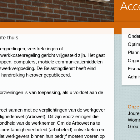
Onder
mte thuis
Optim
ergoedingen, verstrekkingen of
Planni
werkkostenregeling gericht vrijgesteld zijn. Het gaat
Organ
appen, computers, mobiele communicatiemiddelen
iswerkvergoeding. De Belastingdienst heeft eind
Fiscaa
handreiking hierover gepubliceerd.
Admin
oorzieningen is van toepassing, als u voldoet aan de
Onze 
rect samen met de verplichtingen van de werkgever
Joure
ghedenwet (Arbowet). Dit zijn voorzieningen die
Womm
ezondheid van de werknemer. Om de Arbowet na te
Grou
somstandighedenbeleid (arbobeleid) ontwikkelen en
 dat werkgevers binnen hun bedrijf moeten voeren op