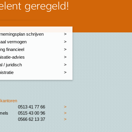
nemingsplan schrijven
aal vermogen
ng financieel
isatie-advies
l / juridisch
istratie
kantoren
0513 41 77 66
>
els
0515 43 00 96
>
0566 62 13 37
>