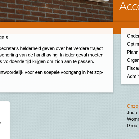
Onder
gels
Optim
ecretaris helderheid geven over het verdere traject
Planni
schorting van de handhaving. In ieder geval moeten
Organ
voldoende tijd krijgen om zich aan te passen.
Fiscaa
ntwoordelijk voor een soepele voortgang in het zzp-
Admin
Onze 
Joure
Womm
e
Grou