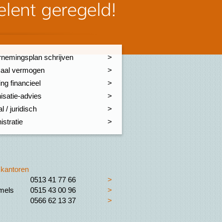
nemingsplan schrijven
aal vermogen
ng financieel
isatie-advies
l / juridisch
istratie
kantoren
0513 41 77 66
>
els
0515 43 00 96
>
0566 62 13 37
>